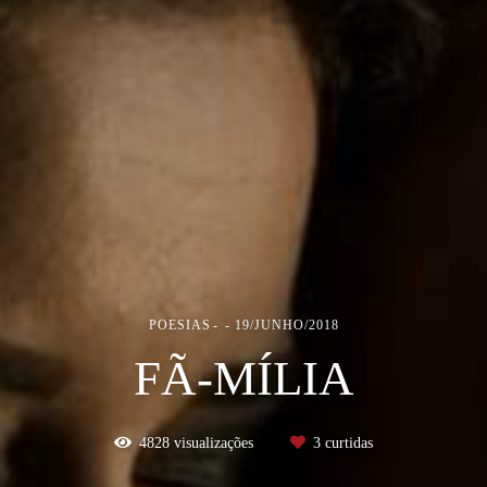
POESIAS
19/JUNHO/2018
FÃ-MÍLIA
4828
visualizações
3
curtidas