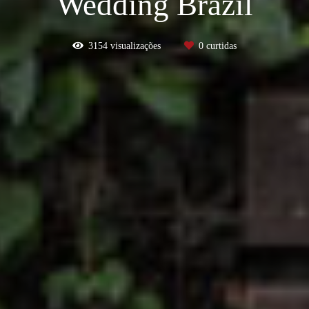
Wedding Brazil
3154
visualizações
0
curtidas