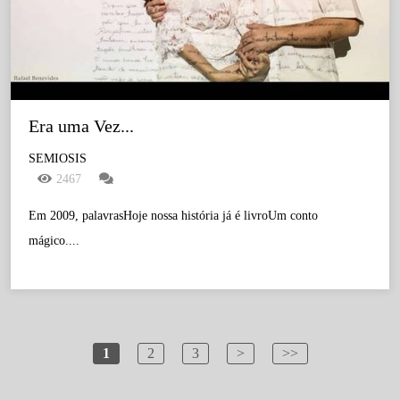
Era uma Vez...
SEMIOSIS
2467
Em 2009, palavrasHoje nossa história já é livroUm conto
mágico....
1
2
3
>
>>