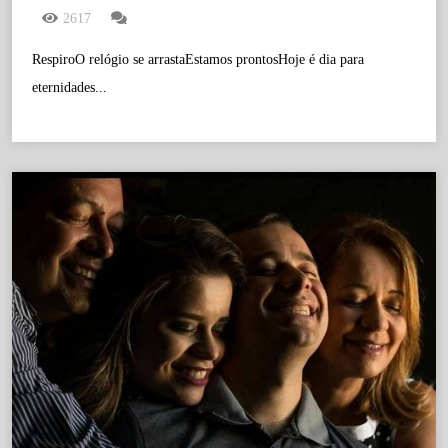
2617
RespiroO relógio se arrastaEstamos prontosHoje é dia para
eternidades...