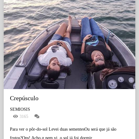
Crepúsculo
SEMIOSIS
3165
Para ver o pôr-do-sol Levei duas sementesOu será que já são
frutos?Ops! Acho q nem vi, o sol já foi dormir....